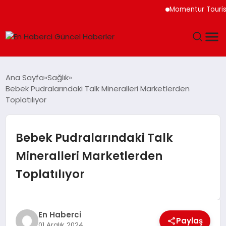
Momentur Tourism &
GÜNDEM
Ana Sayfa
Sağlık
Bebek Pudralarındaki Talk Mineralleri Marketlerden
SPOR
Toplatılıyor
SAĞLIK
Bebek Pudralarındaki Talk
TEKNOLOJI
Mineralleri Marketlerden
Toplatılıyor
MAGAZIN
DÜNYA
En Haberci
Paylaş
01 Aralık 2024