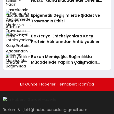
Hastalıklarla Mücadelede Önemli
Adımlar
Epigenetik Değişimlerde Şiddet ve
Travmanın Etkisi
Bakteriyel Enfeksiyonlara Karşı
Protein Atıklarından Antibiyotikler
Üretildi
Bakan Memişoğlu, Bağımlılıkla
Mücadelede Yapılan Çalışmaları
Değerlendirdi
En Güncel Haberler - enhaberci.com'da
Reklam & İşbirliği:
habersonuclari@gmail.com