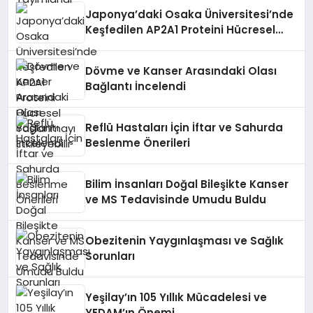
Japonya’daki Osaka Üniversitesi’nde
Keşfedilen AP2A1 Proteini Hücresel
Yaşlanmayı Etkileyebilir
Dövme ve Kanser Arasındaki Olası
Bağlantı İncelendi
Reflü Hastaları İçin İftar ve Sahurda
Beslenme Önerileri
Bilim İnsanları Doğal Bileşikte Kanser
ve MS Tedavisinde Umudu Buldu
Obezitenin Yaygınlaşması ve Sağlık
Sorunları
Yeşilay’ın 105 Yıllık Mücadelesi ve
YEDAM’ın Önemi