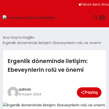
Falcon Aero Group, K
GÜNDEM
Ana Sayfa
Sağlık
Ergenlik döneminde iletişim: Ebeveynlerin rolü ve önemi
SPOR
SAĞLIK
Ergenlik döneminde iletişim:
Ebeveynlerin rolü ve önemi
TEKNOLOJI
MAGAZIN
admin
Paylaş
01 Kasım 2024
DÜNYA