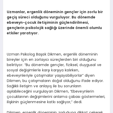
EKONOMI
Uzmanlar, ergenlik d
ö
neminin gençler için zorlu bir
EĞITIM
geçiş süreci olduğunu vurguluyor. Bu d
ö
nemde
ebeveyn-çocuk iletişiminin güçlendirilmesi,
SIYASET
gençlerin psikolojik sağlığı üzerinde
ö
nemli olumlu
etkiler yaratıyor.
Uzman Psikolog Başak Dikmen, ergenlik döneminin
bireyler için en zorlayıcı süreçlerden biri olduğunu
belirtiyor. “Bu dönemde gençler, fiziksel, duygusal ve
sosyal değişimlerle karşı karşıya kalırken,
ebeveynleriyle çatışmalar yaşayabiliyorlar” diyen
Dikmen, bu çatışmaların doğal olduğunu ifade ediyor.
Sağlıklı iletişim ve anlayış ile bu sorunların
aşılabileceğini vurgulayan Dikmen, “Ebeveynlerin
çocuklarının değişimlerini anlama çabası göstermeleri,
ilişkinin güçlenmesine katkı sağlıyor,” dedi.
Dikmen, ergenlik döneminin zorluğuna dikkat çekerek,