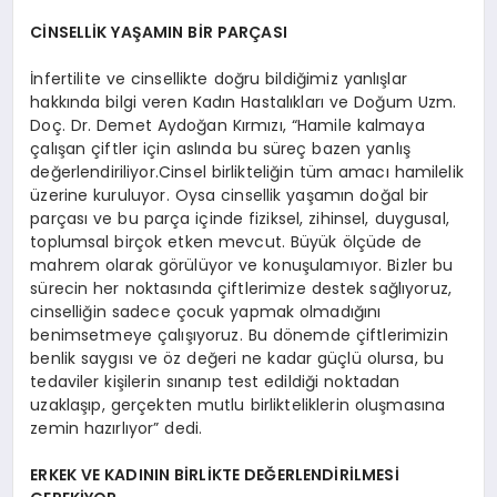
CİNSELLİK YAŞAMIN BİR PARÇASI
İnfertilite ve cinsellikte doğru bildiğimiz yanlışlar
hakkında bilgi veren Kadın Hastalıkları ve Doğum Uzm.
Doç. Dr. Demet Aydoğan Kırmızı, “Hamile kalmaya
çalışan çiftler için aslında bu süreç bazen yanlış
değerlendiriliyor.Cinsel birlikteliğin tüm amacı hamilelik
üzerine kuruluyor. Oysa cinsellik yaşamın doğal bir
parçası ve bu parça içinde fiziksel, zihinsel, duygusal,
toplumsal birçok etken mevcut. Büyük ölçüde de
mahrem olarak görülüyor ve konuşulamıyor. Bizler bu
sürecin her noktasında çiftlerimize destek sağlıyoruz,
cinselliğin sadece çocuk yapmak olmadığını
benimsetmeye çalışıyoruz. Bu dönemde çiftlerimizin
benlik saygısı ve öz değeri ne kadar güçlü olursa, bu
tedaviler kişilerin sınanıp test edildiği noktadan
uzaklaşıp, gerçekten mutlu birlikteliklerin oluşmasına
zemin hazırlıyor” dedi.
ERKEK VE KADININ BİRLİKTE DEĞERLENDİRİLMESİ