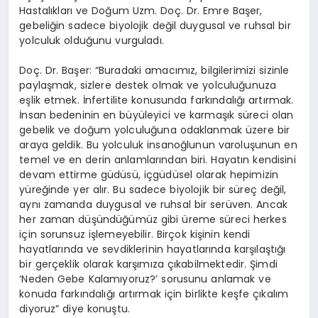
Hastalıkları ve Doğum Uzm. Doç. Dr. Emre Başer,
gebeliğin sadece biyolojik değil duygusal ve ruhsal bir
yolculuk olduğunu vurguladı.
Doç. Dr. Başer: “Buradaki amacımız, bilgilerimizi sizinle
paylaşmak, sizlere destek olmak ve yolculuğunuza
eşlik etmek. İnfertilite konusunda farkındalığı artırmak.
İnsan bedeninin en büyüleyici ve karmaşık süreci olan
gebelik ve doğum yolculuğuna odaklanmak üzere bir
araya geldik. Bu yolculuk insanoğlunun varoluşunun en
temel ve en derin anlamlarından biri. Hayatın kendisini
devam ettirme güdüsü, içgüdüsel olarak hepimizin
yüreğinde yer alır. Bu sadece biyolojik bir süreç değil,
aynı zamanda duygusal ve ruhsal bir serüven. Ancak
her zaman düşündüğümüz gibi üreme süreci herkes
için sorunsuz işlemeyebilir. Birçok kişinin kendi
hayatlarında ve sevdiklerinin hayatlarında karşılaştığı
bir gerçeklik olarak karşımıza çıkabilmektedir. Şimdi
‘Neden Gebe Kalamıyoruz?’ sorusunu anlamak ve
konuda farkındalığı artırmak için birlikte keşfe çıkalım
diyoruz” diye konuştu.