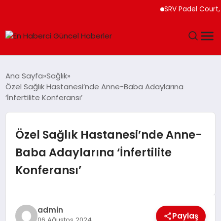
SRV Padel Court, Tür
GÜNDEM
Ana Sayfa
Sağlık
Özel Sağlık Hastanesi’nde Anne-Baba Adaylarına
SPOR
‘İnfertilite Konferansı’
SAĞLIK
Özel Sağlık Hastanesi’nde Anne-
TEKNOLOJI
Baba Adaylarına ‘İnfertilite
Konferansı’
MAGAZIN
DÜNYA
admin
Paylaş
06 Ağustos 2024