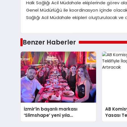
Halk Sağlığı Acil Müdahale ekiplerinde görev al
Genel Müdürlüğü ile koordinasyon içinde olacak.
Sağlığı Acil Müdahale ekipleri oluşturulacak v
Benzer Haberler
İzmir’in başarılı markası
AB Komisyo
‘Slimshape’ yeni yıla
Yasası Tek
müjdelerle girdi!
Bulunabili