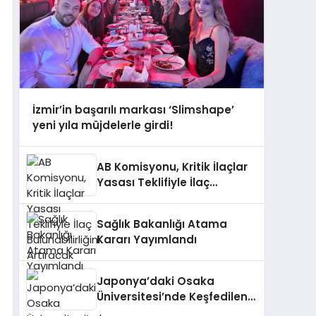
İzmir’in başarılı markası ‘Slimshape’
yeni yıla müjdelerle girdi!
AB Komisyonu, Kritik İlaçlar
Yasası Teklifiyle İlaç
Bulunabilirliğini Artıracak
Sağlık Bakanlığı Atama
Kararı Yayımlandı
Japonya’daki Osaka
Üniversitesi’nde Keşfedilen
AP2A1 Proteini Hücresel