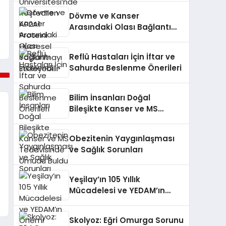
Yaşlanmayı Etkileyebilir
Dövme ve Kanser
Arasındaki Olası Bağlantı
İncelendi
Reflü Hastaları İçin İftar ve
Sahurda Beslenme Önerileri
Bilim İnsanları Doğal
Bileşikte Kanser ve MS
Tedavisinde Umudu Buldu
Obezitenin Yaygınlaşması
ve Sağlık Sorunları
Yeşilay’ın 105 Yıllık
Mücadelesi ve YEDAM’ın
Önemi
Skolyoz: Eğri Omurga Sorunu