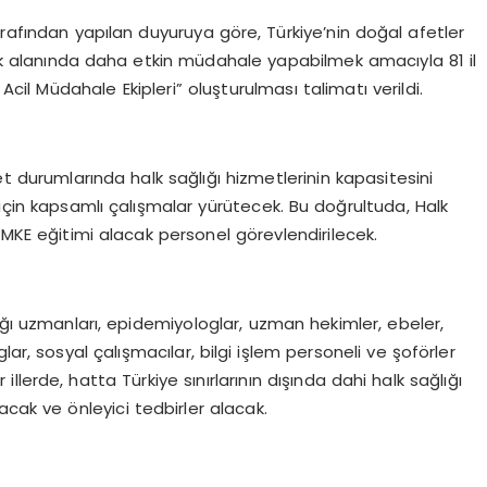
arafından yapılan duyuruya göre, Türkiye’nin doğal afetler
lık alanında daha etkin müdahale yapabilmek amacıyla 81 il
ı Acil Müdahale Ekipleri” oluşturulması talimatı verildi.
et durumlarında halk sağlığı hizmetlerinin kapasitesini
ek için kapsamlı çalışmalar yürütecek. Bu doğrultuda, Halk
UMKE eğitimi alacak personel görevlendirilecek.
lığı uzmanları, epidemiyologlar, uzman hekimler, ebeler,
lar, sosyal çalışmacılar, bilgi işlem personeli ve şoförler
illerde, hatta Türkiye sınırlarının dışında dahi halk sağlığı
ayacak ve önleyici tedbirler alacak.