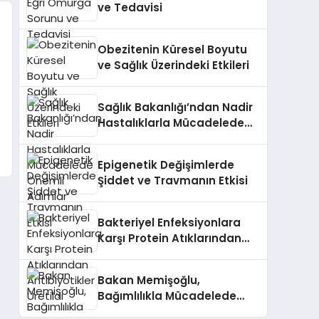
ve Tedavisi
Obezitenin Küresel Boyutu
ve Sağlık Üzerindeki Etkileri
Sağlık Bakanlığı’ndan Nadir
Hastalıklarla Mücadelede
Önemli Adımlar
Epigenetik Değişimlerde
Şiddet ve Travmanın Etkisi
Bakteriyel Enfeksiyonlara
Karşı Protein Atıklarından
Antibiyotikler Üretildi
Bakan Memişoğlu,
Bağımlılıkla Mücadelede
Yapılan Çalışmaları