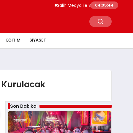
Salih Medya ile Sosyal Medya Profil Yön
04:05:44
EĞITIM
SIYASET
i Kurulacak
Son Dakika