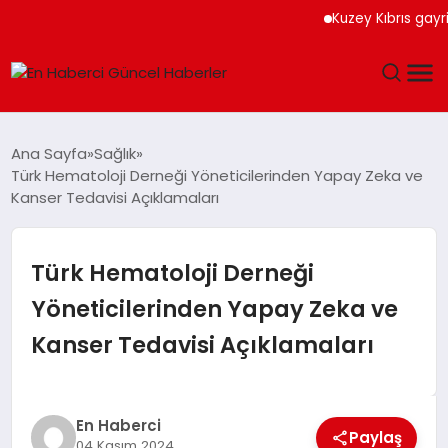
Kuzey Kıbrıs gayrime
GÜNDEM
Ana Sayfa
Sağlık
Türk Hematoloji Derneği Yöneticilerinden Yapay Zeka ve
SPOR
Kanser Tedavisi Açıklamaları
SAĞLIK
Türk Hematoloji Derneği
TEKNOLOJI
Yöneticilerinden Yapay Zeka ve
Kanser Tedavisi Açıklamaları
MAGAZIN
DÜNYA
En Haberci
Paylaş
04 Kasım 2024