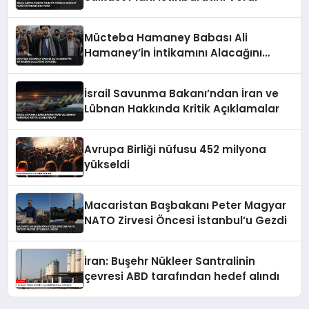
Mücteba Hamaney Babası Ali
Hamaney’in İntikamını Alacağını
Duyurdu
İsrail Savunma Bakanı’ndan İran ve
Lübnan Hakkında Kritik Açıklamalar
Avrupa Birliği nüfusu 452 milyona
yükseldi
Macaristan Başbakanı Peter Magyar
NATO Zirvesi Öncesi İstanbul’u Gezdi
İran: Buşehr Nükleer Santralinin
çevresi ABD tarafından hedef alındı