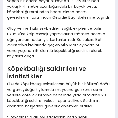
yapan bir adam hayatını kaybetti. Olay sırasında
yaklaşık 4 metre uzunluğundaki bir büyük beyaz
köpekbalığı tarafından hedef alınan adam,
çevredekiler tarafından Geordie Bay İskelesi’ne taşındı.
Olay yerine hızla sevk edilen sağlık ekipleri ve polis,
uzun süre kalp masajı yapmalarına rağmen adamın
ağır yaraları nedeniyle kurtarılamadı. Bu saldırı, Batı
Avustralya kıyılarında geçen yılın Mart ayından bu
yana yaşanan ilk ölümlü köpekbalığı saldırısı olarak
kayıtlara geçti.
Köpekbalığı Saldırıları ve
İstatistikler
Ülkede köpekbalığı saldırılarının büyük bir bölümü doğu
ve güneydoğu kıyılarında meydana gelirken, resmi
verilere göre Avustralya genelinde yılda ortalama 20
köpekbalığı saldırısı vakası rapor ediliyor. Saldırının
ardından bölgedeki güvenlik önlemleri artırıldı.
“, “excerpt”: “Batı Avustralya’nın Perth şehri