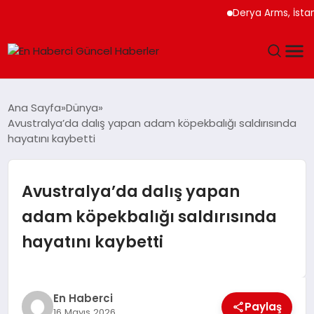
Derya Arms, İstanbul P
GÜNDEM
Ana Sayfa
Dünya
Avustralya’da dalış yapan adam köpekbalığı saldırısında
SPOR
hayatını kaybetti
SAĞLIK
Avustralya’da dalış yapan
TEKNOLOJI
adam köpekbalığı saldırısında
hayatını kaybetti
MAGAZIN
DÜNYA
En Haberci
Paylaş
16 Mayıs 2026