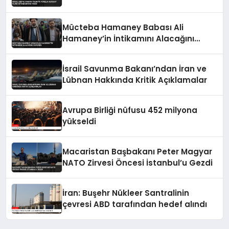
Mücteba Hamaney Babası Ali
Hamaney’in İntikamını Alacağını
Duyurdu
İsrail Savunma Bakanı’ndan İran ve
Lübnan Hakkında Kritik Açıklamalar
Avrupa Birliği nüfusu 452 milyona
yükseldi
Macaristan Başbakanı Peter Magyar
NATO Zirvesi Öncesi İstanbul’u Gezdi
İran: Buşehr Nükleer Santralinin
çevresi ABD tarafından hedef alındı