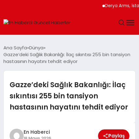
Derya Arms, İstanbul P
GÜNDEM
Ana Sayfa
Dünya
Gazze’deki Sağlık Bakanlığı: İlaç sıkıntısı 255 bin tansiyon
SPOR
hastasının hayatını tehdit ediyor
SAĞLIK
Gazze’deki Sağlık Bakanlığı: İlaç
TEKNOLOJI
sıkıntısı 255 bin tansiyon
hastasının hayatını tehdit ediyor
MAGAZIN
DÜNYA
En Haberci
Paylaş
18 Mayıs 2026