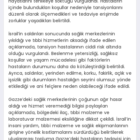
hayatlarını tehlikeye soktuğu vurgulandı. Hastaların
içinde bulundukları koşullar nedeniyle tansiyonlarını
düzenli olarak ölçemedikleri ve tedaviye erişimde
zorluklar yaşadıkları belirtildi.
İsrail’in saldırıları sonucunda sağlık merkezlerinin
yıkıldığı ve tıbbi hizmetlerin aksadığı ifade edilen
açıklamada, tansiyon hastalarının ciddi risk altında
olduğu vurgulandı. Beslenme yetersizliği, sağlıksız
koşullar ve yaşam mücadelesi gibi faktörlerin
hastaların durumunu daha da kötüleştirdiği belirtildi.
Ayrıca, saldırılar, yerinden edilme, korku, fakirlik, açlık ve
işsizlik gibi durumların hastalığın seyrini olumsuz yönde
etkilediği ve ani felçlere neden olabileceği ifade edildi.
Gazze’deki sağlık merkezlerinin çoğunun ağır hasar
aldığı ve hizmet veremediği bilgisi paylaşılan
açıklamada, bölgedeki ilaç, tıbbi malzeme ve
laboratuvar malzemesi eksikliğine dikkat çekildi. İsrail’in
insani yardım, tıbbi malzeme ve sağlık ekipmanlarının
girişine yönelik kısıtlamalarını sürdürdüğü belirtilerek
uluslararası topluma Gazze’deki hastaların tedavisi için