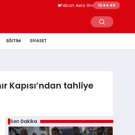
Falcon Aero Group, Küresel Havacılık Tedar
13:44:50
EĞITIM
SIYASET
nır Kapısı’ndan tahliye
Son Dakika