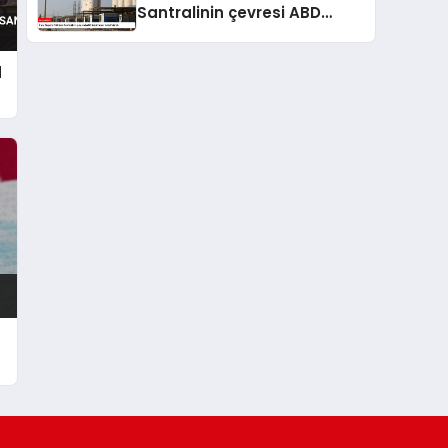
Santralinin çevresi ABD
tarafından hedef alındı
d