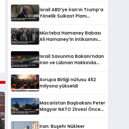
İsrail ABD’ye İran’ın Trump’a
Yönelik Suikast Planı
İstihbaratını Verdi
Mücteba Hamaney Babası
Ali Hamaney’in İntikamını
Alacağını Duyurdu
İsrail Savunma Bakanı’ndan
İran ve Lübnan Hakkında
Kritik Açıklamalar
Avrupa Birliği nüfusu 452
milyona yükseldi
Macaristan Başbakanı Peter
Magyar NATO Zirvesi Öncesi
İstanbul’u Gezdi
İran: Buşehr Nükleer