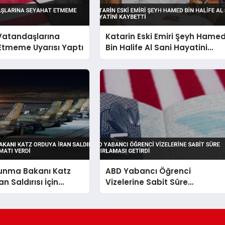
 Vatandaşlarına
Katarin Eski Emiri Şeyh Hame
Etmeme Uyarısı Yaptı
Bin Halife Al Sani Hayatini
Kaybetti
vunma Bakanı Katz
ABD Yabancı Öğrenci
n Saldırısı İçin
Vizelerine Sabit Süre
alimatı Verdi
Sınırlaması Getirdi