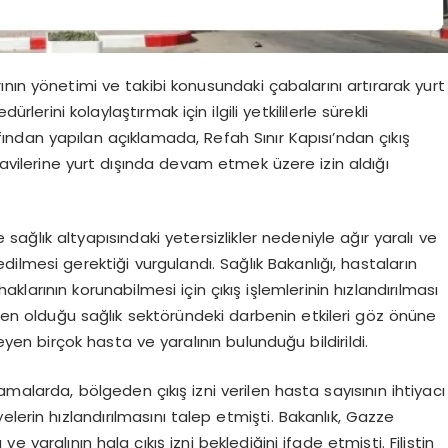
nın yönetimi ve takibi konusundaki çabalarını artırarak yurt
rlerini kolaylaştırmak için ilgili yetkililerle sürekli
fından yapılan açıklamada, Refah Sınır Kapısı’ndan çıkış
vilerine yurt dışında devam etmek üzere izin aldığı
ğlık altyapısındaki yetersizlikler nedeniyle ağır yaralı ve
dilmesi gerektiği vurgulandı. Sağlık Bakanlığı, hastaların
larının korunabilmesi için çıkış işlemlerinin hızlandırılması
n neden olduğu sağlık sektöründeki darbenin etkileri göz önüne
leyen birçok hasta ve yaralının bulunduğu bildirildi.
malarda, bölgeden çıkış izni verilen hasta sayısının ihtiyacı
iyelerin hızlandırılmasını talep etmişti. Bakanlık, Gazze
e yaralının hala çıkış izni beklediğini ifade etmişti. Filistin