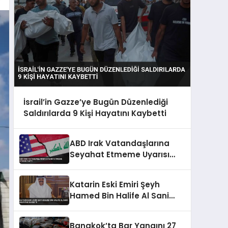
İsrail’in Gazze’ye Bugün Düzenlediği
Saldırılarda 9 Kişi Hayatını Kaybetti
ABD Irak Vatandaşlarına
Seyahat Etmeme Uyarısı
Yaptı
Katarin Eski Emiri Şeyh
Hamed Bin Halife Al Sani
Hayatini Kaybetti
Bangkok’ta Bar Yangını 27