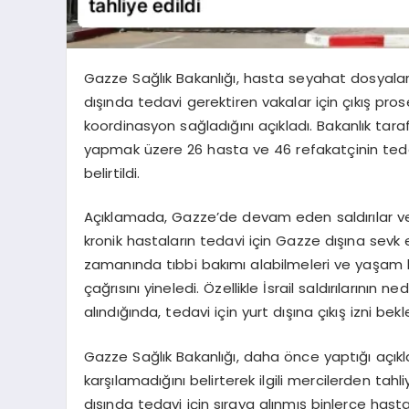
Gazze Sağlık Bakanlığı, hasta seyahat dosyaları
dışında tedavi gerektiren vakalar için çıkış prosedü
koordinasyon sağladığını açıkladı. Bakanlık tara
yapmak üzere 26 hasta ve 46 refakatçinin teda
belirtildi.
Açıklamada, Gazze’de devam eden saldırılar ve sa
kronik hastaların tedavi için Gazze dışına sevk e
zamanında tıbbi bakımı alabilmeleri ve yaşam hak
çağrısını yineledi. Özellikle İsrail saldırılarını
alındığında, tedavi için yurt dışına çıkış izni bek
Gazze Sağlık Bakanlığı, daha önce yaptığı açıkla
karşılamadığını belirterek ilgili mercilerden tahl
dışında tedavi için sıraya alınmış binlerce hasta v