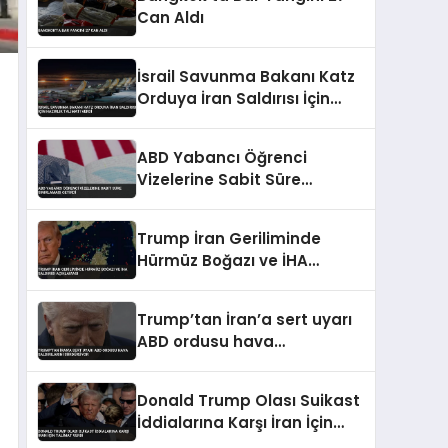
Can Aldı
İsrail Savunma Bakanı Katz
Orduya İran Saldırısı İçin
Hazırlık Talimatı Verdi
ABD Yabancı Öğrenci
Vizelerine Sabit Süre
Sınırlaması Getirdi
Trump İran Geriliminde
Hürmüz Boğazı ve İHA
Saldırısı Açıklaması
Trump’tan İran’a sert uyarı
ABD ordusu hava
saldırılarını sürdürüyor
Donald Trump Olası Suikast
İddialarına Karşı İran İçin
Talimat Verdi