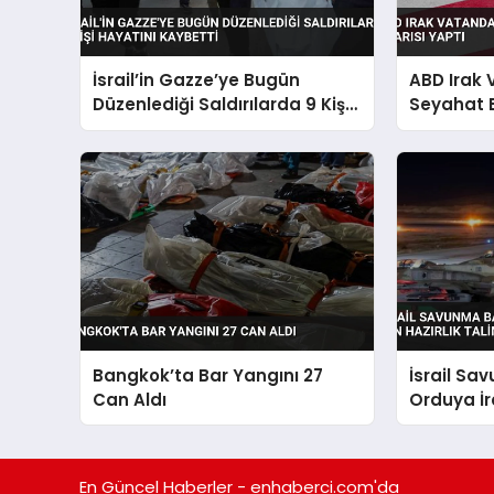
İsrail’in Gazze’ye Bugün
ABD Irak
Düzenlediği Saldırılarda 9 Kişi
Seyahat 
Hayatını Kaybetti
Bangkok’ta Bar Yangını 27
İsrail Sa
Can Aldı
Orduya İra
Hazırlık T
En Güncel Haberler - enhaberci.com'da